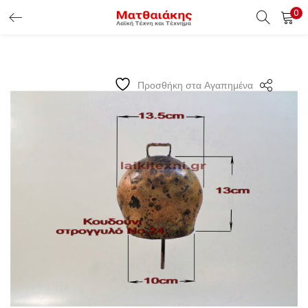
0
ΕΊΣΟΔΟΣ ΠΕΛΑΤΏΝ
Εισάγετε το Username & Password για την είσοδο σας ώς
Προσθήκη στα Αγαπημένα
πελάτης.
Υπενθύμιση κωδικού
Είσοδος Πελατών
Χάσατε τον κωδικό σας ?