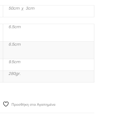
50cm χ 3cm
6.5cm
6.5cm
9.5cm
280gr.
Προσθήκη στα Αγαπημένα