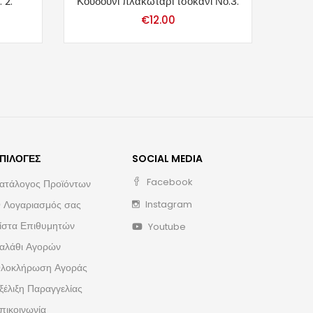
 2.
Κουδούνι πλακωτάρι τσοκάνι Νο.3.
Κουδο
€
12.00
ΠΙΛΟΓΈΣ
SOCIAL MEDIA
Facebook
ατάλογος Προϊόντων
 Λογαριασμός σας
Instagram
ίστα Επιθυμητών
Youtube
αλάθι Αγορών
λοκλήρωση Αγοράς
ξέλιξη Παραγγελίας
πικοινωνία