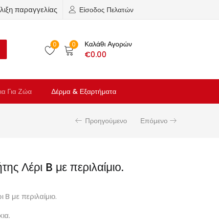
λιξη παραγγελίας
Είσοδος Πελατών
Καλάθι Αγορών
0
0
€
0.00
ια Για Ζώα
Δέρμα & Εξαρτήματα
Προηγούμενο
Επόμενο
ης Λέρι B με περιλαίμιο.
 B με περιλαίμιο.
κια.