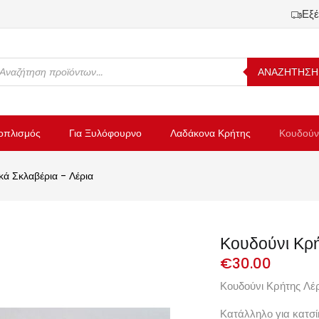
Εξέ
ΑΝΑΖΗΤΗΣΗ
οπλισμός
Για Ξυλόφουρνο
Λαδάκονα Κρήτης
Κουδούν
κά Σκλαβέρια - Λέρια
Κουδούνι Κρήτ
€
30.00
Κουδούνι Κρήτης Λέρι
Κατάλληλο για κατσί