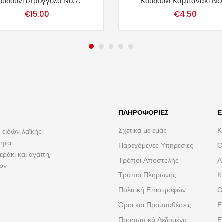
ουδούνι στρογγυλό Νο.7.
Κουδούνι Καμπανάκι Νo.
€
15.00
€
4.50
ΠΛΗΡΟΦΟΡΊΕΣ
Ε
Σχετικά με εμάς
Κ
 ειδών λαϊκής
ίητα
Παρεχόμενες Υπηρεσίες
Ο
ράκι και αγάπη,
Τρόποι Αποστολής
Λ
τον
Τρόποι Πληρωμής
Κ
Πολιτική Επιστροφών
Ο
Όροι και Προϋποθέσεις
Ε
Προσωπικά Δεδομένα
Ε