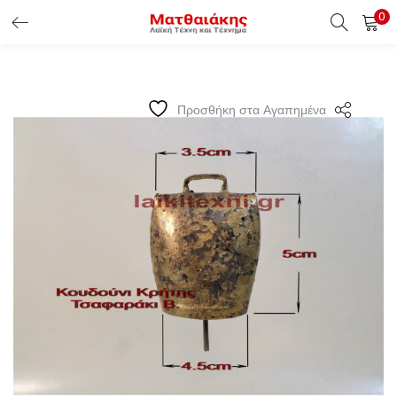
0
ΕΊΣΟΔΟΣ ΠΕΛΑΤΏΝ
Εισάγετε το Username & Password για την είσοδο σας ώς
Προσθήκη στα Αγαπημένα
πελάτης.
Υπενθύμιση κωδικού
Είσοδος Πελατών
Χάσατε τον κωδικό σας ?