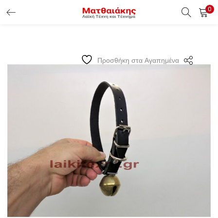
0
ΕΊΣΟΔΟΣ ΠΕΛΑΤΏΝ
Εισάγετε το Username & Password για την είσοδο σας ώς
Προσθήκη στα Αγαπημένα
πελάτης.
Υπενθύμιση κωδικού
Είσοδος Πελατών
Χάσατε τον κωδικό σας ?