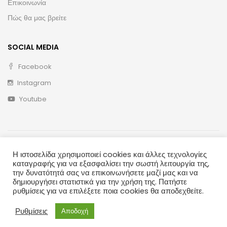
Επικοινωνία
Πώς θα μας βρείτε
SOCIAL MEDIA
Facebook
Instagram
Youtube
Η ιστοσελίδα χρησιμοποιεί cookies και άλλες τεχνολογίες
καταγραφής για να εξασφαλίσει την σωστή λειτουργία της,
την δυνατότητά σας να επικοινωνήσετε μαζί μας και να
δημιουργήσει στατιστικά για την χρήση της. Πατήστε
Copyright © 2020 ΛΑΪΚΗ ΤΕΧΝΗ
ρυθμίσεις για να επιλέξετε ποια cookies θα αποδεχθείτε.
Ρυθμίσεις
Αποδοχή
Προσθήκη Στο Καλάθι