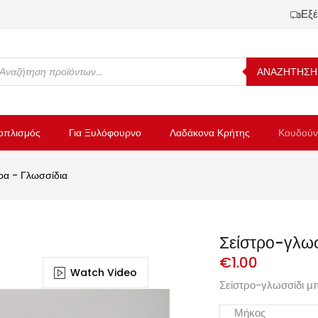
Εξέ
ΑΝΑΖΗΤΗΣΗ
οπλισμός
Για Ξυλόφουρνο
Λαδάκονα Κρήτης
Κουδούν
ρα - Γλωσσίδια
Σείστρο-γλωσ
€
1.00
Watch Video
Σείστρο-γλωσσίδι μπ
Μήκος