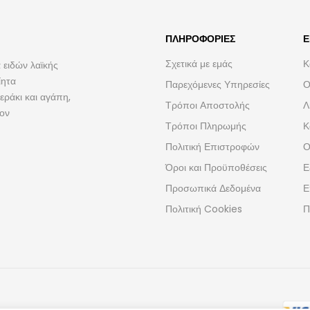
ΠΛΗΡΟΦΟΡΊΕΣ
Ε
Σχετικά με εμάς
Κ
 ειδών λαϊκής
ίητα
Παρεχόμενες Υπηρεσίες
Ο
ράκι και αγάπη,
Τρόποι Αποστολής
Λ
τον
Τρόποι Πληρωμής
Κ
Πολιτική Επιστροφών
Ο
Όροι και Προϋποθέσεις
Ε
Προσωπικά Δεδομένα
Ε
Πολιτική Cookies
Π