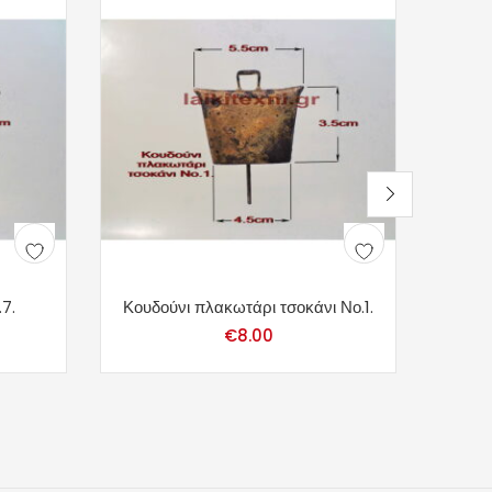
7.
Κουδούνι πλακωτάρι τσοκάνι Νο.1.
Κου
€
8.00