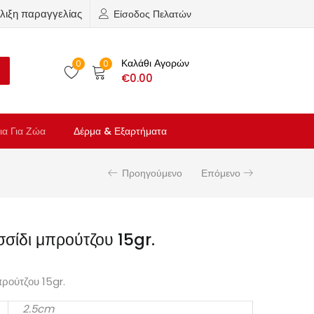
λιξη παραγγελίας
Είσοδος Πελατών
Καλάθι Αγορών
0
0
€
0.00
ια Για Ζώα
Δέρμα & Εξαρτήματα
Προηγούμενο
Επόμενο
σίδι μπρούτζου 15gr.
ρούτζου 15gr.
2.5cm