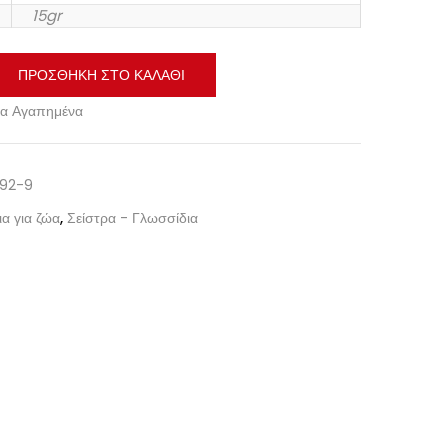
15gr
ΠΡΟΣΘΉΚΗ ΣΤΟ ΚΑΛΆΘΙ
α Αγαπημένα
92-9
α για ζώα
,
Σείστρα - Γλωσσίδια