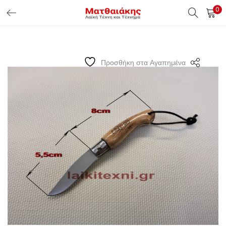
0
ΕΊΣΟΔΟΣ ΠΕΛΑΤΏΝ
Εισάγετε το Username & Password για την είσοδο σας ώς
Προσθήκη στα Αγαπημένα
πελάτης.
Υπενθύμιση κωδικού
Είσοδος Πελατών
Χάσατε τον κωδικό σας ?