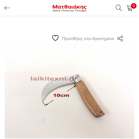
0
ΕΊΣΟΔΟΣ ΠΕΛΑΤΏΝ
Εισάγετε το Username & Password για την είσοδο σας ώς
Προσθήκη στα Αγαπημένα
πελάτης.
Υπενθύμιση κωδικού
Είσοδος Πελατών
Χάσατε τον κωδικό σας ?