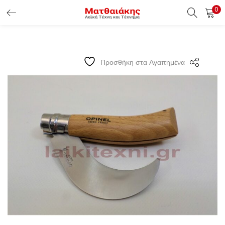
0
ΕΊΣΟΔΟΣ ΠΕΛΑΤΏΝ
Εισάγετε το Username & Password για την είσοδο σας ώς
Προσθήκη στα Αγαπημένα
πελάτης.
Υπενθύμιση κωδικού
Είσοδος Πελατών
Χάσατε τον κωδικό σας ?