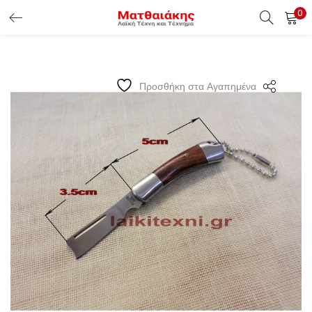
0
ΕΊΣΟΔΟΣ ΠΕΛΑΤΏΝ
Εισάγετε το Username & Password για την είσοδο σας ώς
Προσθήκη στα Αγαπημένα
πελάτης.
Υπενθύμιση κωδικού
Είσοδος Πελατών
Χάσατε τον κωδικό σας ?