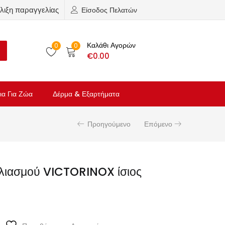
λιξη παραγγελίας
Είσοδος Πελατών
Καλάθι Αγορών
0
0
€
0.00
ια Για Ζώα
Δέρμα & Εξαρτήματα
Προηγούμενο
Επόμενο
ολιασμού VICTORINOX ίσιος