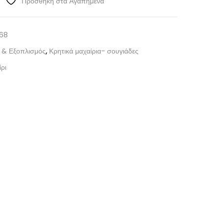
Προσθήκη στα Αγαπημένα
68
α & Εξοπλισμός
,
Κρητικά μαχαίρια- σουγιάδες
ρι