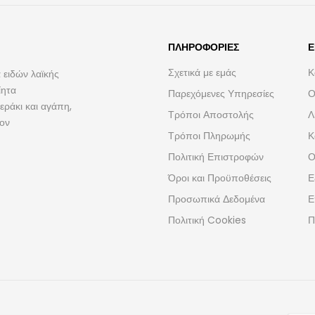
ΠΛΗΡΟΦΟΡΊΕΣ
Ε
Σχετικά με εμάς
Κ
 ειδών λαϊκής
ίητα
Παρεχόμενες Υπηρεσίες
Ο
ράκι και αγάπη,
Τρόποι Αποστολής
Λ
τον
Τρόποι Πληρωμής
Κ
Πολιτική Επιστροφών
Ο
Όροι και Προϋποθέσεις
Ε
Προσωπικά Δεδομένα
Ε
Πολιτική Cookies
Π