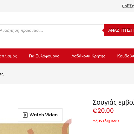
Εξέ
ΑΝΑΖΗΤΗΣΗ
οπλισμός
Για Ξυλόφουρνο
Λαδάκονα Κρήτης
Κουδούν
ες
Σουγιάς εμβ
€
20.00
Watch Video
Εξαντλημένο