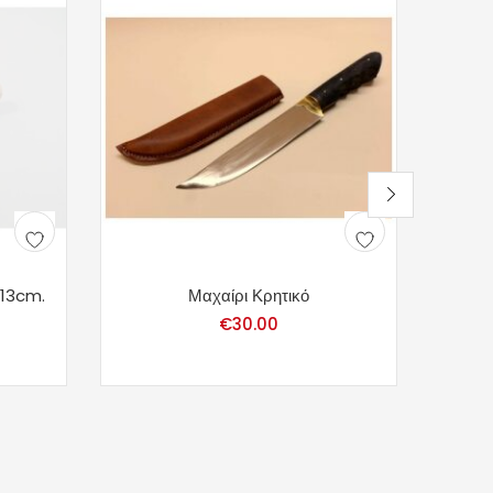
 13cm.
Μαχαίρι Κρητικό
Μαχαιρ
€
30.00