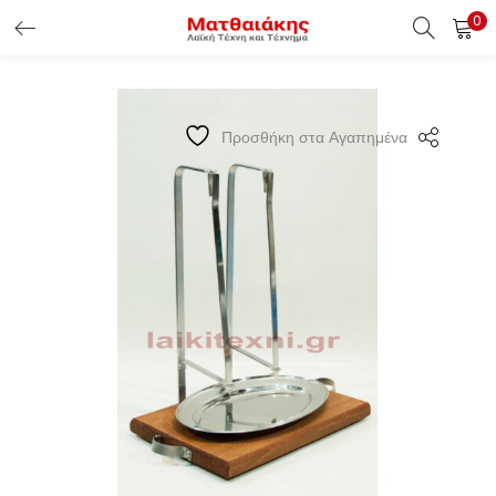
0
ΕΊΣΟΔΟΣ ΠΕΛΑΤΏΝ
Εισάγετε το Username & Password για την είσοδο σας ώς
Προσθήκη στα Αγαπημένα
πελάτης.
Υπενθύμιση κωδικού
Είσοδος Πελατών
Χάσατε τον κωδικό σας ?