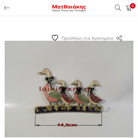
0
ΕΊΣΟΔΟΣ ΠΕΛΑΤΏΝ
Εισάγετε το Username & Password για την είσοδο σας ώς
Προσθήκη στα Αγαπημένα
πελάτης.
Υπενθύμιση κωδικού
Είσοδος Πελατών
Χάσατε τον κωδικό σας ?