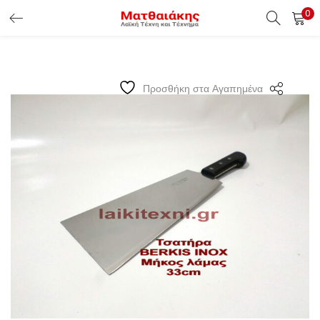
0
ΕΊΣΟΔΟΣ ΠΕΛΑΤΏΝ
Εισάγετε το Username & Password για την είσοδο σας ώς
Προσθήκη στα Αγαπημένα
πελάτης.
Υπενθύμιση κωδικού
Είσοδος Πελατών
Χάσατε τον κωδικό σας ?