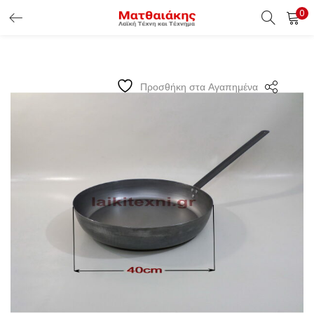
0
ΕΊΣΟΔΟΣ ΠΕΛΑΤΏΝ
Εισάγετε το Username & Password για την είσοδο σας ώς
Προσθήκη στα Αγαπημένα
πελάτης.
Υπενθύμιση κωδικού
Είσοδος Πελατών
Χάσατε τον κωδικό σας ?