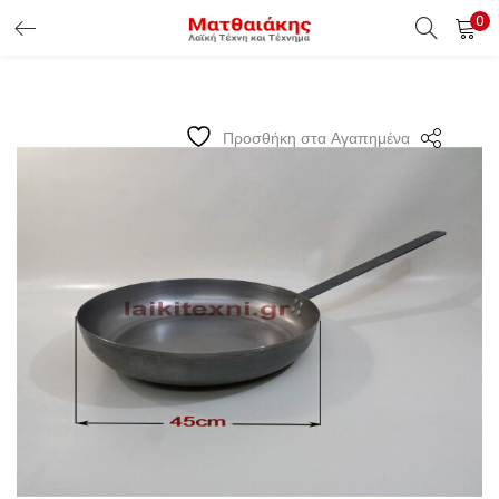
0
ΕΊΣΟΔΟΣ ΠΕΛΑΤΏΝ
Εισάγετε το Username & Password για την είσοδο σας ώς
Προσθήκη στα Αγαπημένα
πελάτης.
Υπενθύμιση κωδικού
Είσοδος Πελατών
Χάσατε τον κωδικό σας ?