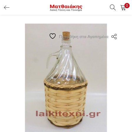
0
ΕΊΣΟΔΟΣ ΠΕΛΑΤΏΝ
Εισάγετε το Username & Password για την είσοδο σας ώς
Προσθήκη στα Αγαπημένα
πελάτης.
Υπενθύμιση κωδικού
Είσοδος Πελατών
Χάσατε τον κωδικό σας ?