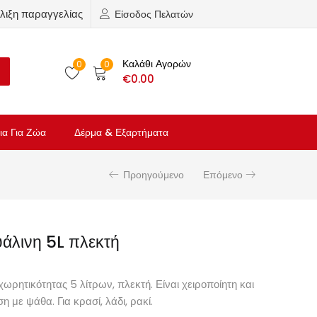
λιξη παραγγελίας
Είσοδος Πελατών
Καλάθι Αγορών
0
0
€
0.00
ια Για Ζώα
Δέρμα & Εξαρτήματα
Προηγούμενο
Επόμενο
υάλινη 5L πλεκτή
ωρητικότητας 5 λίτρων, πλεκτή. Είναι χειροποίητη και
η με ψάθα. Για κρασί, λάδι, ρακί.