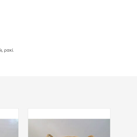
, ρακί.