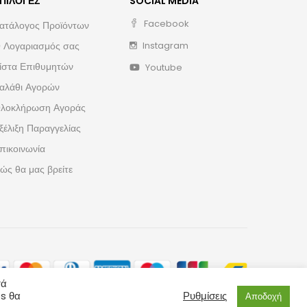
ΠΙΛΟΓΈΣ
SOCIAL MEDIA
Facebook
ατάλογος Προϊόντων
 Λογαριασμός σας
Instagram
ίστα Επιθυμητών
Youtube
αλάθι Αγορών
λοκλήρωση Αγοράς
ξέλιξη Παραγγελίας
πικοινωνία
ώς θα μας βρείτε
τά
es θα
Ρυθμίσεις
Αποδοχή