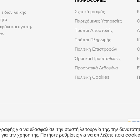
ΠΛΗΡΟΦΟΡΊΕΣ
Ε
Σχετικά με εμάς
Κ
 ειδών λαϊκής
ίητα
Παρεχόμενες Υπηρεσίες
Ο
ράκι και αγάπη,
Τρόποι Αποστολής
Λ
τον
Τρόποι Πληρωμής
Κ
Πολιτική Επιστροφών
Ο
Όροι και Προϋποθέσεις
Ε
Προσωπικά Δεδομένα
Ε
Πολιτική Cookies
Π
γραφής για να εξασφαλίσει την σωστή λειτουργία της, την δυνατότη
 για την χρήση της. Πατήστε ρυθμίσεις για να επιλέξετε ποια cooki