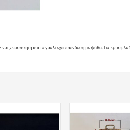
αι χειροποίητη και το γυαλί έχει επένδυση με ψάθα. Για κρασί, λάδι