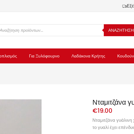
Εξέ
ΑΝΑΖΗΤΗΣΗ
οπλισμός
Για Ξυλόφουρνο
Λαδάκονα Κρήτης
Κουδούν
Νταμιτζάνα γ
€
19.00
Νταμιτζάνα γυάλινη χ
το γυαλί έχει επένδυσ