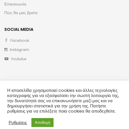
Επικοινωνία
Πώς θα μας βρείτε
SOCIAL MEDIA
Facebook
Instagram
Youtube
Η ιστοσελίδα χρησιμοποιεί cookies και άλλες τεχνολογίες
καταγραφής για να εξασφαλίσει την σωστή λειτουργία της,
την δυνατότητά σας να επικοινωνήσετε μαζί μας και να
δημιουργήσει στατιστικά για την χρήση της. Πατήστε
Copyright © 2020 ΛΑΪΚΗ ΤΕΧΝΗ
ρυθμίσεις για να επιλέξετε ποια cookies θα αποδεχθείτε.
Ρυθμίσεις
Αποδοχή