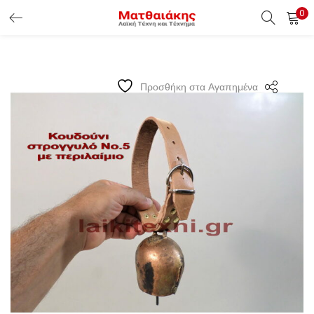
0
ΕΊΣΟΔΟΣ ΠΕΛΑΤΏΝ
Εισάγετε το Username & Password για την είσοδο σας ώς
Προσθήκη στα Αγαπημένα
πελάτης.
Υπενθύμιση κωδικού
Είσοδος Πελατών
Χάσατε τον κωδικό σας ?