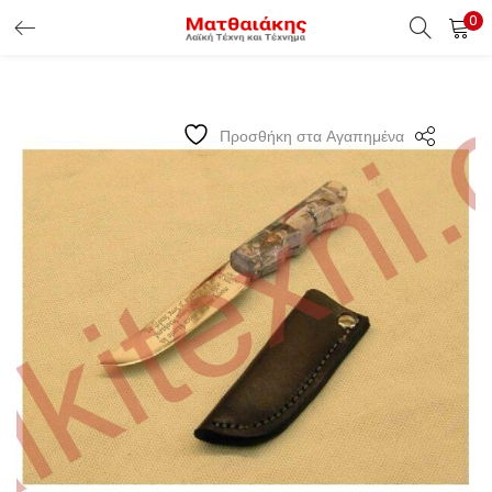
0
ΕΊΣΟΔΟΣ ΠΕΛΑΤΏΝ
Εισάγετε το Username & Password για την είσοδο σας ώς
Προσθήκη στα Αγαπημένα
πελάτης.
Υπενθύμιση κωδικού
Είσοδος Πελατών
Χάσατε τον κωδικό σας ?