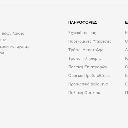
ΠΛΗΡΟΦΟΡΊΕΣ
Ε
Σχετικά με εμάς
Κ
 ειδών λαϊκής
ίητα
Παρεχόμενες Υπηρεσίες
Ο
ράκι και αγάπη,
Τρόποι Αποστολής
Λ
τον
Τρόποι Πληρωμής
Κ
Πολιτική Επιστροφών
Ο
Όροι και Προϋποθέσεις
Ε
Προσωπικά Δεδομένα
Ε
Πολιτική Cookies
Π