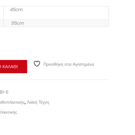
45cm
55cm
Προσθήκη στα Αγαπημένα
 ΚΑΛΆΘΙ
81-5
αθοπλεκτικής
,
Λαϊκή Τέχνη
πλεκτικής