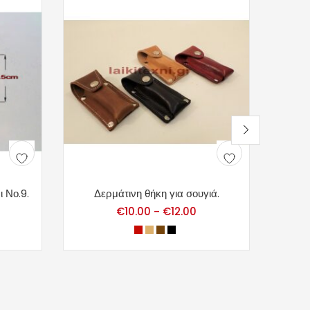
 Νο.9.
Δερμάτινη θήκη για σουγιά.
Κ
€
10.00
€
12.00
–