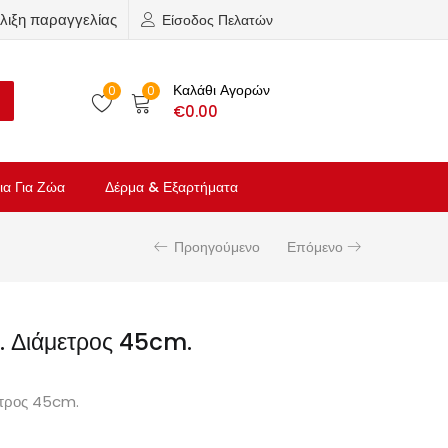
λιξη παραγγελίας
Είσοδος Πελατών
Καλάθι Αγορών
0
0
€
0.00
ια Για Ζώα
Δέρμα & Εξαρτήματα
Προηγούμενο
Επόμενο
ι. Διάμετρος 45cm.
ετρος 45cm.