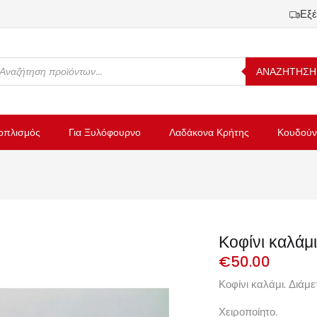
Εξέ
ΑΝΑΖΗΤΗΣΗ
οπλισμός
Για Ξυλόφουρνο
Λαδάκονα Κρήτης
Κουδούν
Κοφίνι καλάμ
€
50.00
Κοφίνι καλάμι. Διάμ
Χειροποίητο.