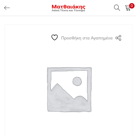
0
ΕΊΣΟΔΟΣ ΠΕΛΑΤΏΝ
Εισάγετε το Username & Password για την είσοδο σας ώς
Προσθήκη στα Αγαπημένα
πελάτης.
Υπενθύμιση κωδικού
Είσοδος Πελατών
Χάσατε τον κωδικό σας ?