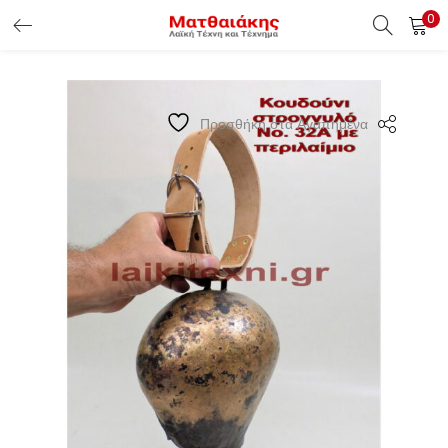
0
ΕΊΣΟΔΟΣ ΠΕΛΑΤΏΝ
Εισάγετε το Username & Password για την είσοδο σας ώς
Προσθήκη στα Αγαπημένα
πελάτης.
Υπενθύμιση κωδικού
Είσοδος Πελατών
Χάσατε τον κωδικό σας ?