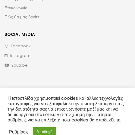
Επικοινωνία
Πώς θα μας βρείτε
SOCIAL MEDIA
Facebook
Instagram
Youtube
Η ιστοσελίδα χρησιμοποιεί cookies και άλλες τεχνολογίες
καταγραφής για να εξασφαλίσει την σωστή λειτουργία της,
την δυνατότητά σας να επικοινωνήσετε μαζί μας και να
δημιουργήσει στατιστικά για την χρήση της. Πατήστε
Copyright © 2020 ΛΑΪΚΗ ΤΕΧΝΗ
ρυθμίσεις για να επιλέξετε ποια cookies θα αποδεχθείτε.
Ρυθμίσεις
Αποδοχή